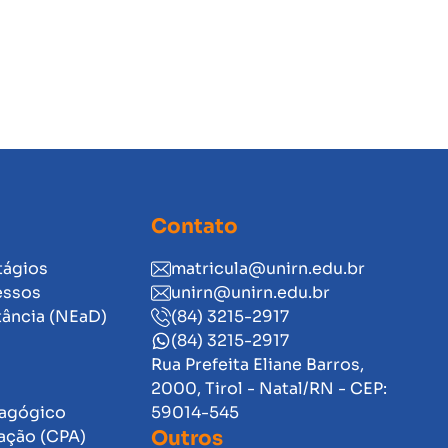
Contato
tágios
matricula@unirn.edu.br
essos
unirn@unirn.edu.br
tância (NEaD)
(84) 3215-2917
(84) 3215-2917
Rua Prefeita Eliane Barros,
2000, Tirol - Natal/RN - CEP:
dagógico
59014-545
ação (CPA)
Outros