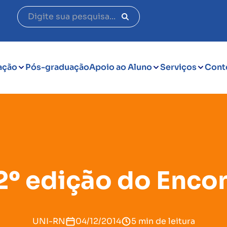
ação
Pós-graduação
Apoio ao Aluno
Serviços
Cont
2º edição do Enco
UNI-RN
04/12/2014
5 min de leitura