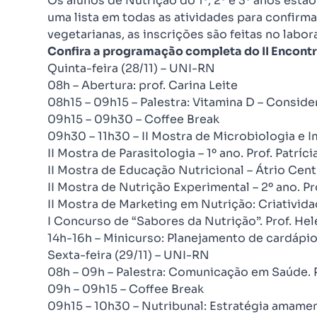
Os alunos de Nutrição do 1º, 2º e 3º anos est
uma lista em todas as atividades para confirma
vegetarianas, as inscrições são feitas no labor
Confira a programação completa do II Encontr
Quinta-feira (28/11) – UNI-RN
08h – Abertura: prof. Carina Leite
08h15 – 09h15 – Palestra: Vitamina D – Conside
09h15 – 09h30 – Coffee Break
09h30 – 11h30 – II Mostra de Microbiologia e I
II Mostra de Parasitologia – 1º ano. Prof. Patríc
II Mostra de Educação Nutricional – Átrio Centr
II Mostra de Nutrição Experimental – 2º ano. Pr
II Mostra de Marketing em Nutrição: Criativida
I Concurso de “Sabores da Nutrição”. Prof. Hel
14h-16h – Minicurso: Planejamento de cardápio
Sexta-feira (29/11) – UNI-RN
08h – 09h – Palestra: Comunicação em Saúde. 
09h – 09h15 – Coffee Break
09h15 – 10h30 – Nutribunal: Estratégia amame