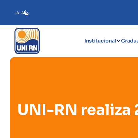
-A
+A
Institucional
Gradu
UNI-RN realiza 