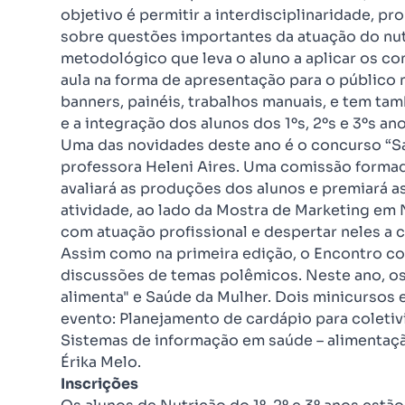
objetivo é permitir a interdisciplinaridade, pr
sobre questões importantes da atuação do nut
metodológico que leva o aluno a aplicar os c
aula na forma de apresentação para o público n
banners, painéis, trabalhos manuais, e tem t
e a integração dos alunos dos 1ºs, 2ºs e 3ºs an
Uma das novidades deste ano é o concurso “S
professora Heleni Aires. Uma comissão formada
avaliará as produções dos alunos e premiará a
atividade, ao lado da Mostra de Marketing em 
com atuação profissional e despertar neles a c
Assim como na primeira edição, o Encontro co
discussões de temas polêmicos. Neste ano, o
alimenta" e Saúde da Mulher. Dois minicursos
evento: Planejamento de cardápio para coleti
Sistemas de informação em saúde – alimentaçã
Érika Melo.
Inscrições