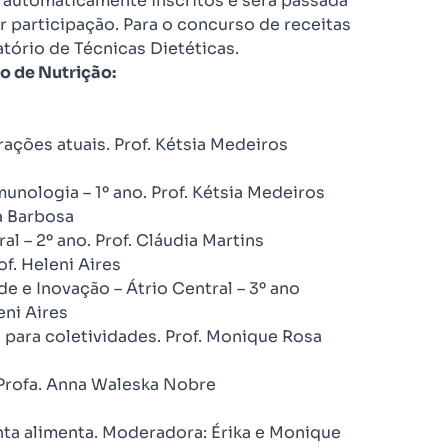
ão automaticamente inscritos e será passada
r participação. Para o concurso de receitas
atório de Técnicas Dietéticas.
o de Nutrição:
rações atuais. Prof. Kétsia Medeiros
munologia – 1º ano. Prof. Kétsia Medeiros
ia Barbosa
al – 2º ano. Prof. Cláudia Martins
of. Heleni Aires
de e Inovação – Átrio Central – 3º ano
eni Aires
 para coletividades. Prof. Monique Rosa
Profa. Anna Waleska Nobre
nta alimenta. Moderadora: Érika e Monique