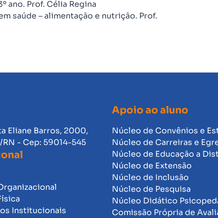
º ano. Prof. Célia Regina
em saúde – alimentação e nutrição. Prof.
Apoio ao aluno
ta Eliane Barros, 2000,
Núcleo de Convênios e Es
l/RN - Cep: 59014-545
Núcleo de Carreiras e Egr
ional
Núcleo de Educação a Dis
Núcleo de Extensão
Núcleo de Inclusão
Organizacional
Núcleo de Pesquisa
Física
Núcleo Didático Psicope
s Institucionais
Comissão Própria de Avali