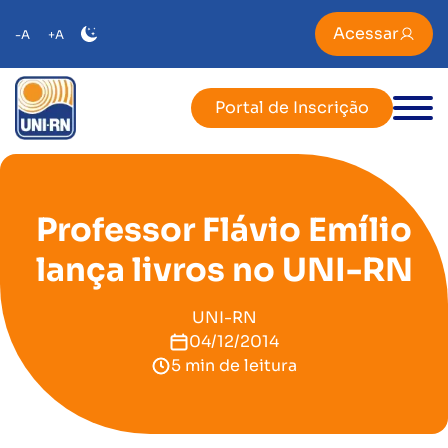
Acessar
-A
+A
Portal de Inscrição
Professor Flávio Emílio
lança livros no UNI-RN
UNI-RN
04/12/2014
5 min de leitura