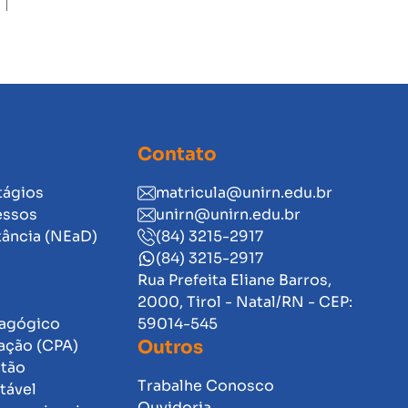
Contato
tágios
matricula@unirn.edu.br
essos
unirn@unirn.edu.br
tância (NEaD)
(84) 3215-2917
(84) 3215-2917
Rua Prefeita Eliane Barros,
2000, Tirol - Natal/RN - CEP:
dagógico
59014-545
ação (CPA)
Outros
stão
Trabalhe Conosco
tável
Ouvidoria