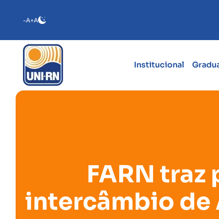
-A
+A
Institucional
Gradu
FARN traz 
intercâmbio de 