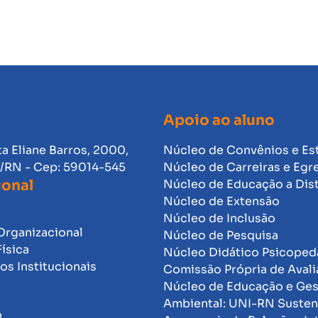
Apoio ao aluno
ta Eliane Barros, 2000,
Núcleo de Convênios e Es
l/RN - Cep: 59014-545
Núcleo de Carreiras e Egr
ional
Núcleo de Educação a Dis
Núcleo de Extensão
Núcleo de Inclusão
Organizacional
Núcleo de Pesquisa
Física
Núcleo Didático Psicope
s Institucionais
Comissão Própria de Avali
Núcleo de Educação e Ge
Ambiental: UNI-RN Susten
o