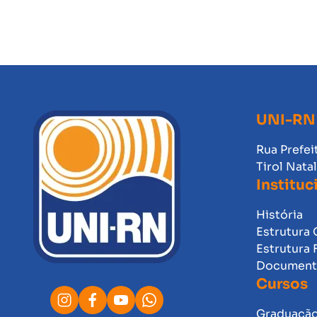
UNI-RN
Rua Prefei
Tirol Nata
Instituc
História
Estrutura 
Estrutura 
Documento
Cursos
Graduaçã