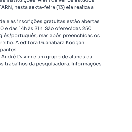
as instituições. Além de ver os estudos
RN, nesta sexta-feira (13) ela realiza a
de e as inscrições gratuitas estão abertas
0 e das 14h às 21h. São oferecidas 250
nglês/português, mas após preenchidas os
arelho. A editora Guanabara Koogan
ipantes.
r André Davim e um grupo de alunos da
s trabalhos da pesquisadora. Informações