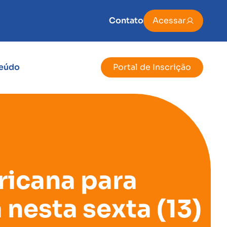
Contato
Acessar
eúdo
Portal de Inscrição
ricana para
nesta sexta (13)